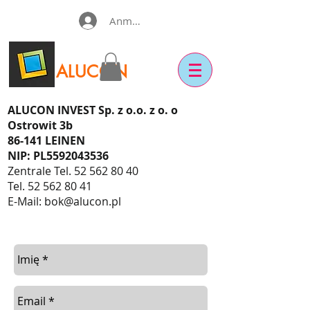
Anmelden
ALUCON
ALUCON INVEST Sp. z o.o. z o. o
Ostrowit 3b
86-141 LEINEN
NIP: PL5592043536
Zentrale Tel.
52 562 80 40
Tel.
52 562 80 41
E-Mail:
bok@alucon.pl